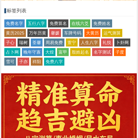
标签列表
免费名字
五行八字
免费算名
在线六爻
免费姓名
黄历2025
万年历黄
馨媛
车牌号码
大黄历
运气测算
子心
瑞树
荃馨
周易免费
萱宁
人生八字
礼悦
卜卦网
占卜网
晚年守寡
大煌
富甲
殷姓起名
名字测试
子度
雪可
子亦
祥阳
免费八字